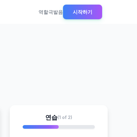
역할극
발음
시작하기
연습
(1 of 2)