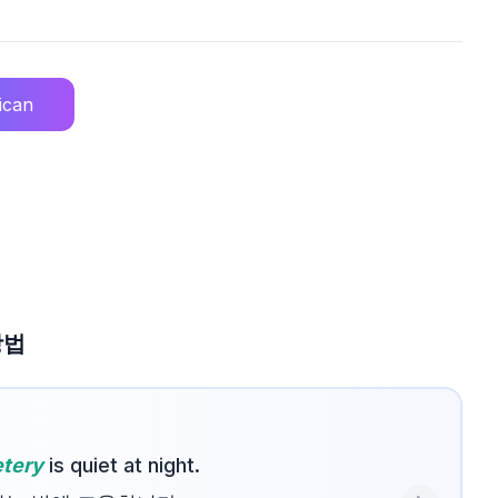
ican
방법
tery
is quiet at night.