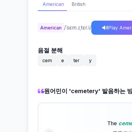
American
British
/ˈsɛm.ɪˌtɛr.i/
American
Play Amer
음절 분해
cem
e
ter
y
원어민이 'cemetery' 발음하는 
The
ceme