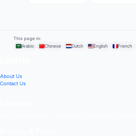
This page in:
Arabic
Chinese
Dutch
English
French
LingUp
About Us
Contact Us
Location
4551 Zimmerman Ave, Niagara Falls, ON, Canada L2E 2P2
Privacy & Terms