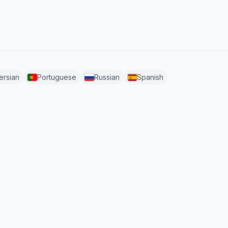
ersian
Portuguese
Russian
Spanish