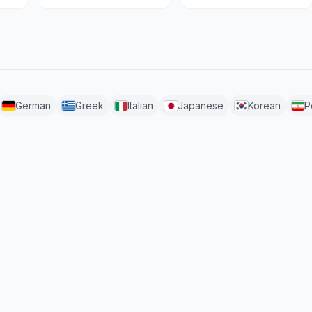
German
Greek
Italian
Japanese
Korean
P