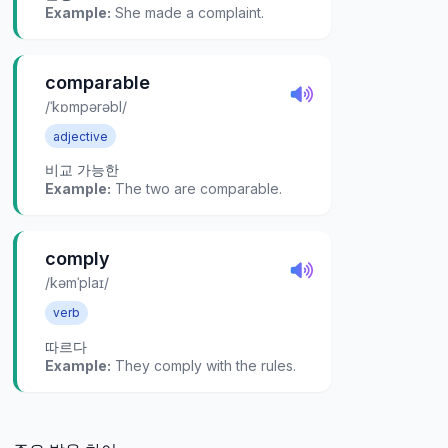
Example:
She made a complaint.
comparable
/ˈkɒmpərəbl/
adjective
비교 가능한
Example:
The two are comparable.
comply
/kəmˈplaɪ/
verb
따르다
Example:
They comply with the rules.