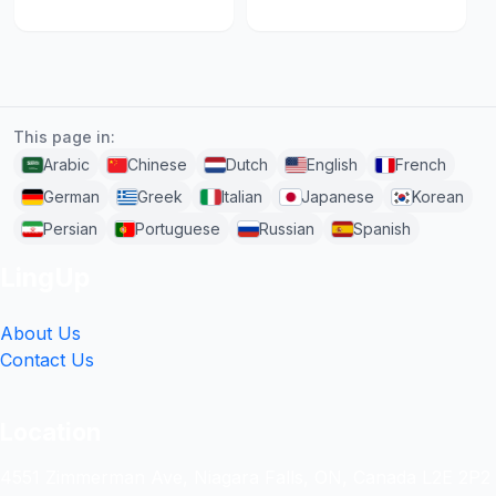
This page in:
Arabic
Chinese
Dutch
English
French
German
Greek
Italian
Japanese
Korean
Persian
Portuguese
Russian
Spanish
LingUp
About Us
Contact Us
Location
4551 Zimmerman Ave, Niagara Falls, ON, Canada L2E 2P2