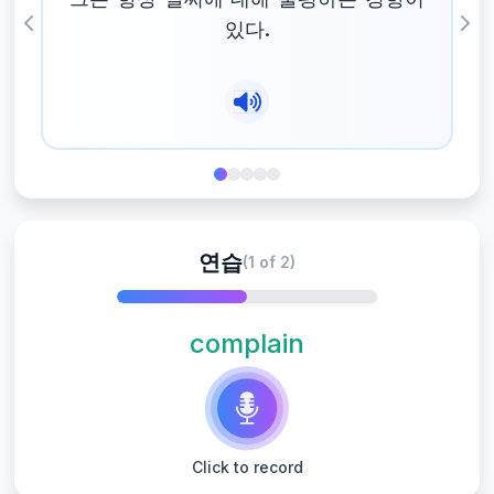
있다.
Previous
Nex
연습
(1 of 2)
complain
Click to record