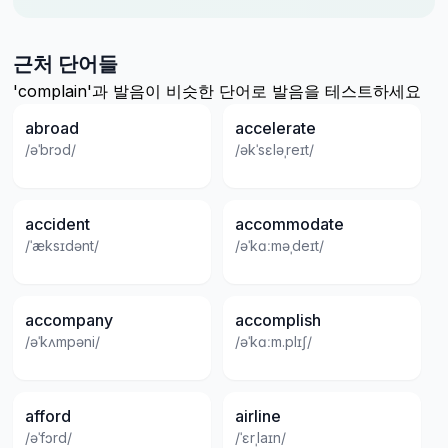
근처 단어들
'complain'과 발음이 비슷한 단어로 발음을 테스트하세요
abroad
accelerate
/əˈbrɔd/
/əkˈsɛləˌreɪt/
accident
accommodate
/ˈæksɪdənt/
/əˈkɑːməˌdeɪt/
accompany
accomplish
/əˈkʌmpəni/
/əˈkɑːm.plɪʃ/
afford
airline
/əˈfɔrd/
/ˈɛrˌlaɪn/