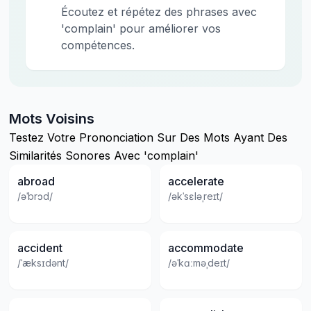
Écoutez et répétez des phrases avec
'complain' pour améliorer vos
compétences.
Mots Voisins
Testez Votre Prononciation Sur Des Mots Ayant Des
Similarités Sonores Avec 'complain'
abroad
accelerate
/əˈbrɔd/
/əkˈsɛləˌreɪt/
accident
accommodate
/ˈæksɪdənt/
/əˈkɑːməˌdeɪt/