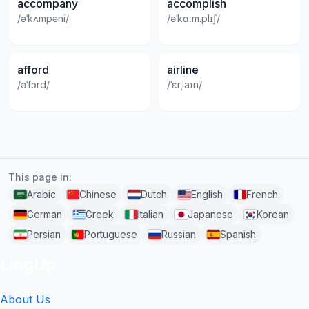
accompany
accomplish
/əˈkʌmpəni/
/əˈkɑːm.plɪʃ/
afford
airline
/əˈfɔrd/
/ˈɛrˌlaɪn/
This page in:
Arabic
Chinese
Dutch
English
French
German
Greek
Italian
Japanese
Korean
Persian
Portuguese
Russian
Spanish
LingUp
About Us