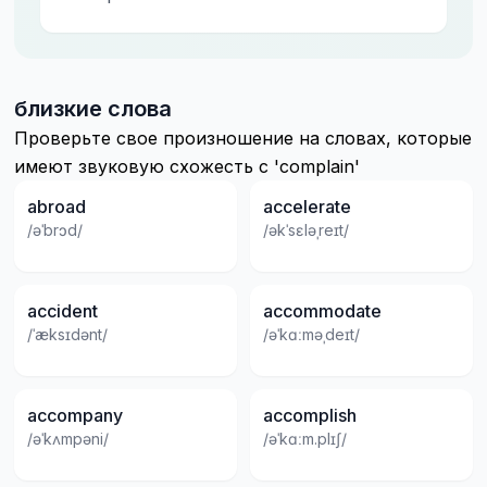
близкие слова
Проверьте свое произношение на словах, которые
имеют звуковую схожесть с 'complain'
abroad
accelerate
/əˈbrɔd/
/əkˈsɛləˌreɪt/
accident
accommodate
/ˈæksɪdənt/
/əˈkɑːməˌdeɪt/
accompany
accomplish
/əˈkʌmpəni/
/əˈkɑːm.plɪʃ/