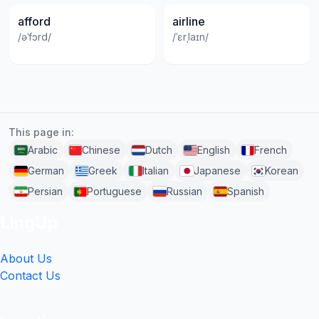
afford
airline
/əˈfɔrd/
/ˈɛrˌlaɪn/
This page in:
Arabic
Chinese
Dutch
English
French
German
Greek
Italian
Japanese
Korean
Persian
Portuguese
Russian
Spanish
LingUp
About Us
Contact Us