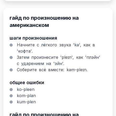
гайд по произношению на
американском
шаги произношения
Начните с лёгкого звука 'kə', как в
'кофта'.
Затем произнесите 'pleɪn', как 'плэйн'
с ударением на 'эйн'.
Соберите всё вместе: kəm-pleɪn.
общие ошибки
ko-pleen
kom-plan
kum-plen
гайд по произношению на