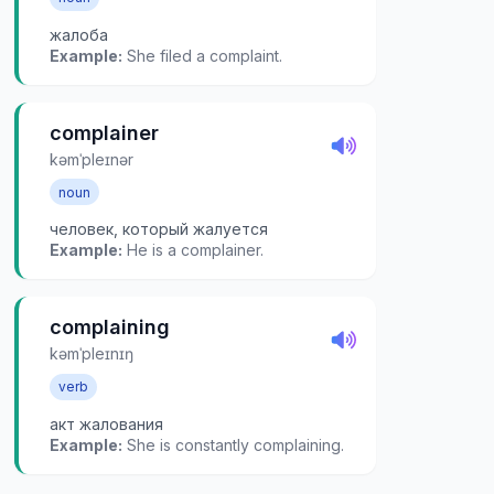
жалоба
Example:
She filed a complaint.
complainer
kəmˈpleɪnər
noun
человек, который жалуется
Example:
He is a complainer.
complaining
kəmˈpleɪnɪŋ
verb
акт жалования
Example:
She is constantly complaining.