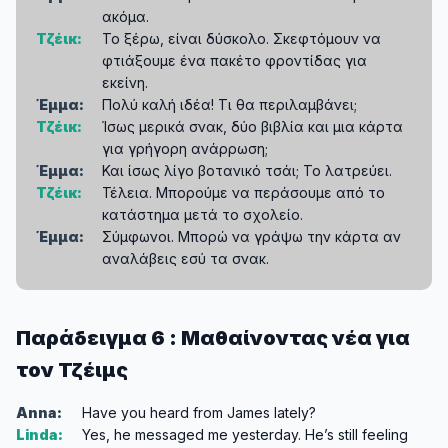
ακόμα.
Τζέικ:
Το ξέρω, είναι δύσκολο. Σκεφτόμουν να
φτιάξουμε ένα πακέτο φροντίδας για
εκείνη.
Έμμα:
Πολύ καλή ιδέα! Τι θα περιλαμβάνει;
Τζέικ:
Ίσως μερικά σνακ, δύο βιβλία και μια κάρτα
για γρήγορη ανάρρωση;
Έμμα:
Και ίσως λίγο βοτανικό τσάι; Το λατρεύει.
Τζέικ:
Τέλεια. Μπορούμε να περάσουμε από το
κατάστημα μετά το σχολείο.
Έμμα:
Σύμφωνοι. Μπορώ να γράψω την κάρτα αν
αναλάβεις εσύ τα σνακ.
Παράδειγμα 6 : Μαθαίνοντας νέα για
τον Τζέιμς
Anna:
Have you heard from James lately?
Linda:
Yes, he messaged me yesterday. He’s still feeling