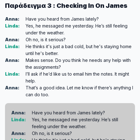
Παράδειγμα 3 : Checking In On James
Anna:
Have you heard from James lately?
Linda:
Yes, he messaged me yesterday. He’s still feeling
under the weather.
Anna:
Oh no, is it serious?
Linda:
He thinks it's just a bad cold, but he's staying home
until he's better.
Anna:
Makes sense. Do you think he needs any help with
the assignments?
Linda:
I’ll ask if he’d like us to email him the notes. It might
help.
Anna:
That’s a good idea. Let me know if there’s anything I
can do too.
Anna:
Have you heard from James lately?
Linda:
Yes, he messaged me yesterday. He’s still
feeling under the weather.
Anna:
Oh no, is it serious?