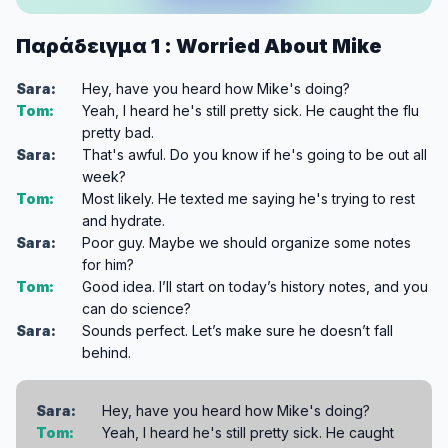
Παράδειγμα 1 : Worried About Mike
Sara:
Hey, have you heard how Mike's doing?
Tom:
Yeah, I heard he's still pretty sick. He caught the flu
pretty bad.
Sara:
That's awful. Do you know if he's going to be out all
week?
Tom:
Most likely. He texted me saying he's trying to rest
and hydrate.
Sara:
Poor guy. Maybe we should organize some notes
for him?
Tom:
Good idea. I’ll start on today’s history notes, and you
can do science?
Sara:
Sounds perfect. Let’s make sure he doesn’t fall
behind.
Sara:
Hey, have you heard how Mike's doing?
Tom:
Yeah, I heard he's still pretty sick. He caught