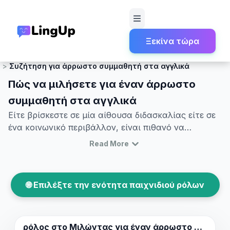
Ξεκίνα τώρα
Αρχική
Παιχνίδι ρόλων
Κοινωνική και Φιλική Συζήτηση
Συζήτηση για άρρωστο συμμαθητή στα αγγλικά
Πώς να μιλήσετε για έναν άρρωστο
συμμαθητή στα αγγλικά
Είτε βρίσκεστε σε μία αίθουσα διδασκαλίας είτε σε
ένα κοινωνικό περιβάλλον, είναι πιθανό να
συναντήσετε καταστάσεις όπου κάποιος
Read More
συμμαθητής είναι άρρωστος. Αν μαθαίνετε
αγγλικά, το να ξέρετε πώς να μιλήσετε σωστά για
έναν άρρωστο συμμαθητή μπορεί να είναι
🌐 Επιλέξτε την ενότητα παιχνιδιού ρόλων
ανεκτίμητο. Σε αυτό το άρθρο, θα εξερευνήσουμε
χρήσιμες λεξιλογικές εκφράσεις και βασικές
φράσεις που μπορούν να σας βοηθήσουν να
περιγράψετε και να συζητήσετε καταστάσεις υγείας
ρόλος στο
Μιλώντας για έναν άρρωστο συμμαθητή.