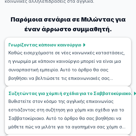
κοινωνικές αλληλεπιδράσεις στα αγγλικά.
Παρόμοια σενάρια σε
Μιλώντας για
έναν άρρωστο συμμαθητή.
Γνωρίζοντας κάποιον καινούργιο
Καθώς εισερχόμαστε σε νέες κοινωνικές καταστάσεις,
η γνωριμία με κάποιον καινούργιο μπορεί να είναι μια
συναρπαστική εμπειρία. Αυτό το άρθρο θα σας
βοηθήσει να βελτιώσετε τις επικοινωνιακές σας
δεξιότητες στα Αγγλικά, με έμφαση στους διαλόγους
Συζητώντας για χόμπι ή σχέδια για το Σαββατοκύριακο.
για τη δημιουργία νέων γνωριμιών. Θα ανακαλύψετε
Βυθιστείτε στον κόσμο της αγγλικής επικοινωνίας
πώς να παρουσιάζετε σωστά τον εαυτό σας και να
εστιάζοντας στη συζήτηση για χόμπι και σχέδια για το
συμμετέχετε σε φυσικές συνομιλίες για να γνωρίσετε
Σαββατοκύριακο. Αυτό το άρθρο θα σας βοηθήσει να
κάποιον. Μέσα από αυτό, μπορείτε να αισθάνεστε πιο
μάθετε πώς να μιλάτε για τα αγαπημένα σας χόμπι στα
άνετοι όποτε χρειαστεί να ξεκινήσετε μια συζήτηση
αγγλικά και να ανταλλάσσετε ιδέες για τα σχέδια του