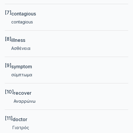
[7]
contagious
contagious
[8]
illness
Ασθένεια
[9]
symptom
σύμπτωμα
[10]
recover
Αναρρώνω
[11]
doctor
Γιατρός