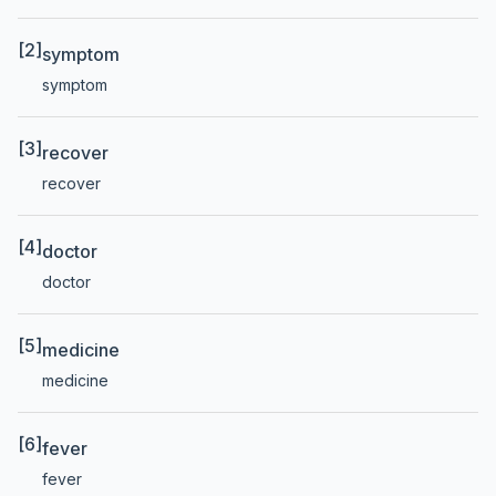
[2]
symptom
symptom
[3]
recover
recover
[4]
doctor
doctor
[5]
medicine
medicine
[6]
fever
fever