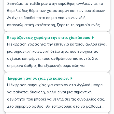
κατανόηση αγγλικών διαλόγων για την υποδοχή
Ξεκινάμε το ταξίδι μας στην εκμάθηση αγγλικών με το
στα Αγγλικά. Είτε μαθαίνεις για να βελτιώσεις την
επισκεπτών στο σπίτι. Συνεχίστε να διαβάζετε για να
θεμελιώδες θέμα των χαιρετισμών και των συστάσεων.
κοινωνική σου ζωή είτε για να ενισχύσεις τις αγγλικές
εξερευνήσετε χρήσιμα σενάρια ρόλων για τη φιλοξενία
Αν έχετε βρεθεί ποτέ σε μια νέα κοινωνική ή
σου δεξιότητες, αυτό το μάθημα προσφέρει σημαντικές
επισκεπτών!
επαγγελματική κατάσταση, ξέρετε τη σημασία ενός
γνώσεις που θα αυξήσουν την αυτοπεποίθησή σου σε
καλού πρώτου χαιρετισμού. Μέσω αυτού του άρθρου,
συναντήσεις με φίλους ή συναδέλφους.
Εκφράζοντας χαρά για την επιτυχία κάποιου
θα εξερευνήσουμε το βασικό λεξιλόγιο και τις φράσεις
Η έκφραση χαράς για την επιτυχία κάποιου άλλου είναι
που συναντώνται στις συνομιλίες χαιρετισμού στα
μια σημαντική κοινωνική δεξιότητα που ενισχύει τις
αγγλικά, ενώ επίσης θα μάθουμε πολιτιστικά στοιχεία
σχέσεις και φέρνει τους ανθρώπους πιο κοντά. Στο
που επηρεάζουν αυτές τις αλληλεπιδράσεις. Από
σημερινό άρθρο, θα εξερευνήσουμε πώς να
μαθήματα αγγλικών χαιρετισμών μέχρι παιχνίδια
εκφράσουμε χαρά για την επιτυχία στα αγγλικά, μια
ρόλων, θα αποκτήσετε τη σιγουριά που χρειάζεστε για
Έκφραση ανησυχίας για κάποιον.
κρίσιμη πτυχή της επικοινωνίας που πρέπει να
να κάνετε αξέχαστες συστάσεις στα αγγλικά.
Η έκφραση ανησυχίας για κάποιον στα Αγγλικά μπορεί
εξασκήσετε στην πορεία σας για να μάθετε αγγλικά.
να φαίνεται δύσκολη, αλλά είναι μια σημαντική
Θα παρέχουμε σενάρια ρόλων που προσομοιώνουν
δεξιότητα που μπορεί να βελτιώσει τις συνομιλίες σας.
ρεαλιστικές συνομιλίες, όπου μπορείτε να μάθετε
Στο σημερινό άρθρο, θα εστιάσουμε στο να μάθουμε
λέξεις, φράσεις και διαλόγους στα αγγλικά για να
αγγλικά εκφράζοντας ανησυχία μέσω παιχνιδιού