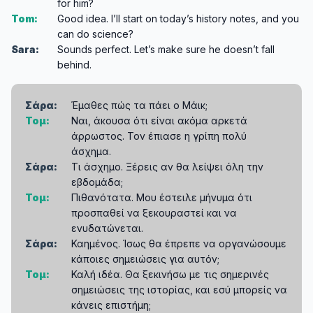
for him?
Tom:
Good idea. I’ll start on today’s history notes, and you
can do science?
Sara:
Sounds perfect. Let’s make sure he doesn’t fall
behind.
Σάρα:
Έμαθες πώς τα πάει ο Μάικ;
Τομ:
Ναι, άκουσα ότι είναι ακόμα αρκετά
άρρωστος. Τον έπιασε η γρίπη πολύ
άσχημα.
Σάρα:
Τι άσχημο. Ξέρεις αν θα λείψει όλη την
εβδομάδα;
Τομ:
Πιθανότατα. Μου έστειλε μήνυμα ότι
προσπαθεί να ξεκουραστεί και να
ενυδατώνεται.
Σάρα:
Καημένος. Ίσως θα έπρεπε να οργανώσουμε
κάποιες σημειώσεις για αυτόν;
Τομ:
Καλή ιδέα. Θα ξεκινήσω με τις σημερινές
σημειώσεις της ιστορίας, και εσύ μπορείς να
κάνεις επιστήμη;