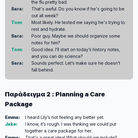
the flu pretty bad.
Sara:
That's awful. Do you know if he's going to be
out all week?
Tom:
Most likely. He texted me saying he's trying to
rest and hydrate.
Sara:
Poor guy. Maybe we should organize some
notes for him?
Tom:
Good idea. I’ll start on today’s history notes,
and you can do science?
Sara:
Sounds perfect. Let’s make sure he doesn’t
fall behind.
Παράδειγμα 2 : Planning a Care
Package
Emma:
I heard Lily’s not feeling any better yet.
Jake:
I know, it’s rough. I was thinking we could put
together a care package for her.
Emma:
That's a great idea! What should we include?