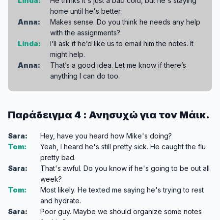
Linda:
He thinks it's just a bad cold, but he's staying
home until he's better.
Anna:
Makes sense. Do you think he needs any help
with the assignments?
Linda:
I’ll ask if he’d like us to email him the notes. It
might help.
Anna:
That’s a good idea. Let me know if there’s
anything I can do too.
Παράδειγμα 4 : Ανησυχώ για τον Μάικ.
Sara:
Hey, have you heard how Mike's doing?
Tom:
Yeah, I heard he's still pretty sick. He caught the flu
pretty bad.
Sara:
That's awful. Do you know if he's going to be out all
week?
Tom:
Most likely. He texted me saying he's trying to rest
and hydrate.
Sara:
Poor guy. Maybe we should organize some notes