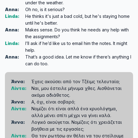
under the weather.
Anna:
Oh no, is it serious?
Linda:
He thinks it's just a bad cold, but he's staying home
until he's better.
Anna:
Makes sense. Do you think he needs any help with
the assignments?
Linda:
I’ll ask if he’d like us to email him the notes. It might
help.
Anna:
That’s a good idea. Let me know if there’s anything I
can do too.
Άννα:
Έχεις ακούσει από τον Τζέιμς τελευταία;
Λίντα:
Ναι, μου έστειλε μήνυμα χθες. Αισθάνεται
ακόμα αδιάθετος.
Άννα:
Α, όχι, είναι σοβαρό;
Λίντα:
Νομίζει ότι είναι απλά ένα κρυολόγημα,
αλλά μένει σπίτι μέχρι να γίνει καλά.
Άννα:
Λογικό ακούγεται. Νομίζεις ότι χρειάζεται
βοήθεια με τις εργασίες;
Λίντα:
Θα τον ρωτήσω αν θέλει να του στείλουμε