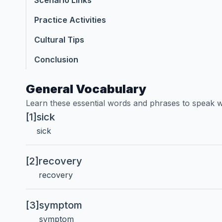
Scenario Links
Practice Activities
Cultural Tips
Conclusion
General Vocabulary
Learn these essential words and phrases to speak w
[1]
sick
sick
[2]
recovery
recovery
[3]
symptom
symptom