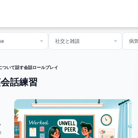
について話す会話ロールプレイ
英会話練習
る
の