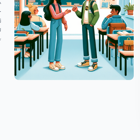
い
ー
病
論
具