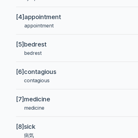
[4]
appointment
appointment
[5]
bedrest
bedrest
[6]
contagious
contagious
[7]
medicine
medicine
[8]
sick
病気