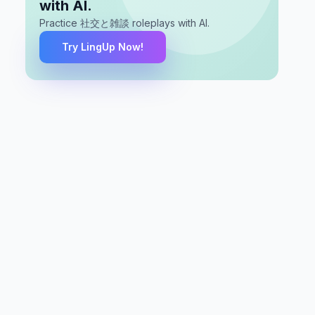
with AI.
Practice 社交と雑談 roleplays with AI.
Try LingUp Now!