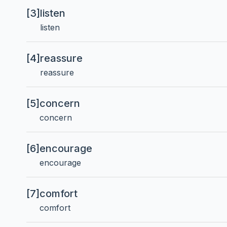
[3]
listen
listen
[4]
reassure
reassure
[5]
concern
concern
[6]
encourage
encourage
[7]
comfort
comfort