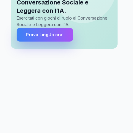
Conversazione Sociale e
Leggera con l’IA.
Esercitati con giochi di ruolo al Conversazione
Sociale e Leggera con l’IA.
Prova LingUp ora!