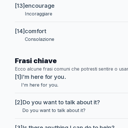
[13]
encourage
Incoraggiare
[14]
comfort
Consolazione
Frasi chiave
Ecco alcune frasi comuni che potresti sentire o usar
[1]
I'm here for you.
I'm here for you.
[2]
Do you want to talk about it?
Do you want to talk about it?
[3]
Is there anything I can do to help?