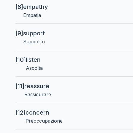
[8]
empathy
Empatia
[9]
support
Supporto
[10]
listen
Ascolta
[11]
reassure
Rassicurare
[12]
concern
Preoccupazione