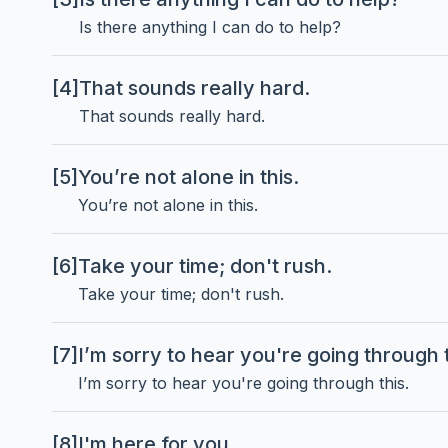
Is there anything I can do to help?
[4]
That sounds really hard.
That sounds really hard.
[5]
You’re not alone in this.
You’re not alone in this.
[6]
Take your time; don't rush.
Take your time; don't rush.
[7]
I’m sorry to hear you're going through t
I’m sorry to hear you're going through this.
[8]
I'm here for you.