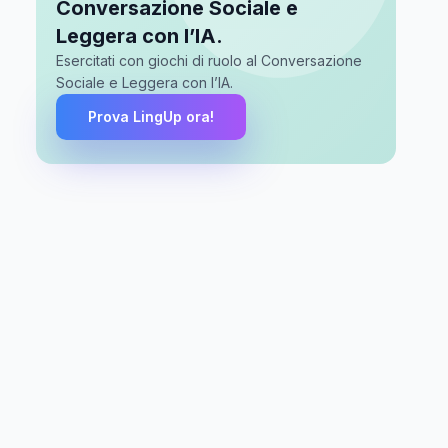
Conversazione Sociale e
Leggera con l’IA.
Esercitati con giochi di ruolo al Conversazione
Sociale e Leggera con l’IA.
Prova LingUp ora!