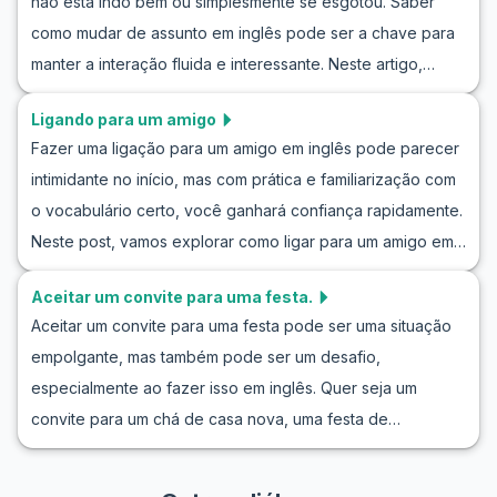
não está indo bem ou simplesmente se esgotou. Saber
Vamos explorar diálogos de exemplo que simulam essas
em inglês com naturalidade.
como mudar de assunto em inglês pode ser a chave para
conversas do dia a dia, para que você possa ganhar
manter a interação fluida e interessante. Neste artigo,
confiança ao usar o inglês em situações reais. Pronto para
vamos explorar dicas para trocar de assunto em inglês de
aprimorar suas habilidades de elogio e levar sua
Ligando para um amigo
maneira natural e prática. Você aprenderá frases para
comunicação para o próximo nível?
Fazer uma ligação para um amigo em inglês pode parecer
mudar de assunto e poderá praticar a mudança de tema
intimidante no início, mas com prática e familiarização com
com exercícios de roleplay. Com estas habilidades, você
o vocabulário certo, você ganhará confiança rapidamente.
se sentirá mais confiante ao guiar uma conversa para
Neste post, vamos explorar como ligar para um amigo em
direções mais envolventes e enriquecedoras.
inglês e praticar conversas telefônicas em um ambiente
Aceitar um convite para uma festa.
amigável. Vamos aprender frases úteis e simulações de
Aceitar um convite para uma festa pode ser uma situação
diálogos realistas que te darão vantagem ao fazer uma
empolgante, mas também pode ser um desafio,
ligação de exemplo em inglês. Vamos mergulhar nessas
especialmente ao fazer isso em inglês. Quer seja um
dicas e truques que te ajudarão a soar mais natural ao falar
convite para um chá de casa nova, uma festa de
com um amigo em inglês pelo telefone.
aniversário ou uma celebração de feriado, saber como
aceitar um convite para festa em inglês é uma habilidade