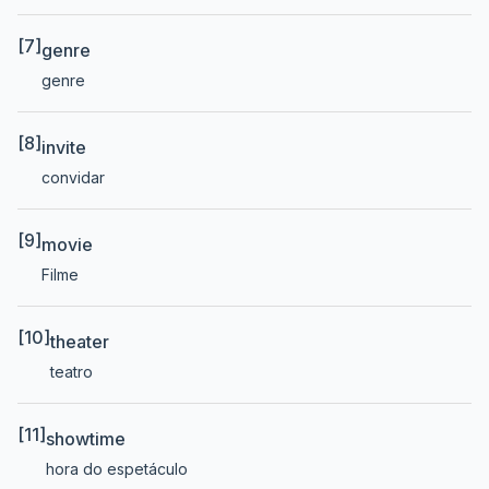
[7]
genre
genre
[8]
invite
convidar
[9]
movie
Filme
[10]
theater
teatro
[11]
showtime
hora do espetáculo