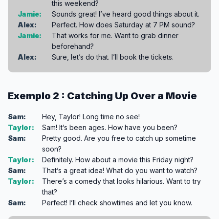
this weekend?
Jamie:
Sounds great! I’ve heard good things about it.
Alex:
Perfect. How does Saturday at 7 PM sound?
Jamie:
That works for me. Want to grab dinner
beforehand?
Alex:
Sure, let’s do that. I’ll book the tickets.
Exemplo 2 : Catching Up Over a Movie
Sam:
Hey, Taylor! Long time no see!
Taylor:
Sam! It’s been ages. How have you been?
Sam:
Pretty good. Are you free to catch up sometime
soon?
Taylor:
Definitely. How about a movie this Friday night?
Sam:
That’s a great idea! What do you want to watch?
Taylor:
There’s a comedy that looks hilarious. Want to try
that?
Sam:
Perfect! I’ll check showtimes and let you know.