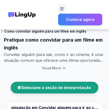
Comece agora
Início
Simulação
Conversas Informais e Triviais
Como convidar alguém para um filme em inglês
Pratique como convidar para um filme em
inglês
Convidar alguém para sair, como ir ao cinema, é uma
situação comum que oferece uma ótima oportunidade
para praticar inglês. Você já se perguntou como
Read More
convidar alguém para o cinema em inglês? Neste
artigo, você aprenderá como iniciar e manter uma
conversa em inglês sobre cinema que pode levar a
🌐 Selecione a seção de interpretação
um convite. Além disso, exploraremos vocabulário
essencial e frases-chave para ajudá-lo a se sentir
confiante ao praticar convidar alguém para o cinema
em inglês. Com exemplos de conversas realistas, você
simulação em
Convidar alguém para ir ao cinema.