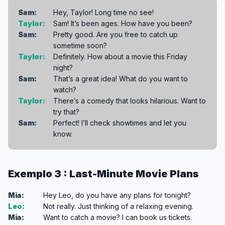
Sam:
Hey, Taylor! Long time no see!
Taylor:
Sam! It’s been ages. How have you been?
Sam:
Pretty good. Are you free to catch up
sometime soon?
Taylor:
Definitely. How about a movie this Friday
night?
Sam:
That’s a great idea! What do you want to
watch?
Taylor:
There’s a comedy that looks hilarious. Want to
try that?
Sam:
Perfect! I’ll check showtimes and let you
know.
Exemplo 3 : Last-Minute Movie Plans
Mia:
Hey Leo, do you have any plans for tonight?
Leo:
Not really. Just thinking of a relaxing evening.
Mia:
Want to catch a movie? I can book us tickets.