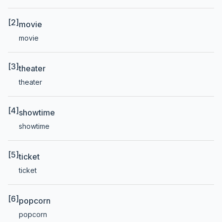
[2]
movie
movie
[3]
theater
theater
[4]
showtime
showtime
[5]
ticket
ticket
[6]
popcorn
popcorn