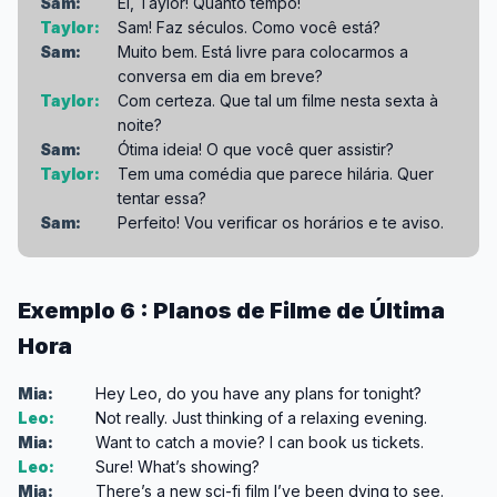
Sam:
Ei, Taylor! Quanto tempo!
Taylor:
Sam! Faz séculos. Como você está?
Sam:
Muito bem. Está livre para colocarmos a
conversa em dia em breve?
Taylor:
Com certeza. Que tal um filme nesta sexta à
noite?
Sam:
Ótima ideia! O que você quer assistir?
Taylor:
Tem uma comédia que parece hilária. Quer
tentar essa?
Sam:
Perfeito! Vou verificar os horários e te aviso.
Exemplo 6 : Planos de Filme de Última
Hora
Mia:
Hey Leo, do you have any plans for tonight?
Leo:
Not really. Just thinking of a relaxing evening.
Mia:
Want to catch a movie? I can book us tickets.
Leo:
Sure! What’s showing?
Mia:
There’s a new sci-fi film I’ve been dying to see.