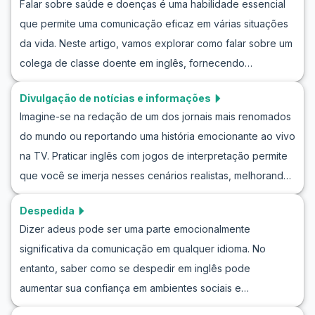
Falar sobre saúde e doenças é uma habilidade essencial
discussão de detalhes técnicos de uma partida
que permite uma comunicação eficaz em várias situações
empolgante. Este artigo fornecerá as ferramentas
da vida. Neste artigo, vamos explorar como falar sobre um
necessárias para se envolver em uma conversa em inglês
colega de classe doente em inglês, fornecendo
sobre esportes para iniciantes, incluindo vocabulário útil e
vocabulário útil, frases-chave e diálogos de exemplo que
diálogos em inglês sobre esportes com traduções.
Divulgação de notícias e informações
você pode encontrar no dia a dia. Essa prática não apenas
Prepare-se para mergulhar no mundo dos esportes e
Imagine-se na redação de um dos jornais mais renomados
melhorará suas habilidades linguísticas, mas também
melhorar seu inglês ao mesmo tempo!
do mundo ou reportando uma história emocionante ao vivo
aumentará sua confiança ao discutir questões de saúde
na TV. Praticar inglês com jogos de interpretação permite
em inglês. Fique conosco para aprender expressões
que você se imerja nesses cenários realistas, melhorando
importantes e dramatizações sobre saúde que
suas habilidades de conversação em inglês sobre notícias.
aprimorarão sua fluência em inglês.
Despedida
Neste artigo, exploraremos como os exercícios de
Dizer adeus pode ser uma parte emocionalmente
interpretação em inglês podem ajudar você a aprender
significativa da comunicação em qualquer idioma. No
inglês com simulações de notícias. Vamos descobrir
entanto, saber como se despedir em inglês pode
monólogos e diálogos essenciais em inglês necessários
aumentar sua confiança em ambientes sociais e
para dominar a linguagem em contextos jornalísticos.
profissionais. Este artigo oferecerá exercícios de