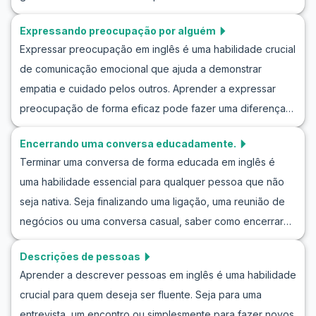
influenciar suas interações. Ao se aprofundar em
artigo irá guiá-lo através de dicas valiosas sobre como
conversas de apresentação em inglês com exercícios
Expressando preocupação por alguém
expressar alegria pelo sucesso de alguém em inglês,
práticos, você aumentará sua confiança e fluência,
Expressar preocupação em inglês é uma habilidade crucial
incluindo frases úteis para parabenizar e exemplos de
preparando-se melhor para situações do dia a dia.
de comunicação emocional que ajuda a demonstrar
felicitações. Através de diálogos de simulação, você
empatia e cuidado pelos outros. Aprender a expressar
praticará como parabenizar alguém em várias ocasiões,
preocupação de forma eficaz pode fazer uma diferença
seja em um ambiente de trabalho, uma celebração pessoal
significativa em suas interações diárias, seja com amigos,
ou um encontro casual. Continue lendo para aprimorar
Encerrando uma conversa educadamente.
familiares ou colegas de trabalho. Neste artigo, você irá
suas habilidades de comunicação e se engajar em
Terminar uma conversa de forma educada em inglês é
melhorar suas habilidades de conversação explorando
conversas significativas em inglês.
uma habilidade essencial para qualquer pessoa que não
frases úteis em inglês para demonstrar preocupação e
seja nativa. Seja finalizando uma ligação, uma reunião de
examinando diálogos naturais que exemplificam essa
negócios ou uma conversa casual, saber como encerrar
expressão na língua inglesa. Enriquecer seu vocabulário e
uma conversa em inglês pode ajudar a causar uma boa
suas habilidades de comunicação ajudará você a ganhar
Descrições de pessoas
impressão. Neste artigo, vamos explorar expressões e
confiança enquanto aprende a demonstrar cuidado em
Aprender a descrever pessoas em inglês é uma habilidade
frases práticas para ajudá-lo a fechar suas conversas de
inglês.
crucial para quem deseja ser fluente. Seja para uma
forma educada em inglês. Vamos praticar o encerramento
entrevista, um encontro ou simplesmente para fazer novos