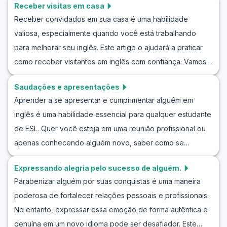
Receber visitas em casa
despedida em inglês, incluindo introduções a vocabulário
Receber convidados em sua casa é uma habilidade
útil, frases de despedida em inglês e até exemplos de
valiosa, especialmente quando você está trabalhando
dramatizações de despedida em inglês. Compreender
para melhorar seu inglês. Este artigo o ajudará a praticar
essas nuances não apenas aprimora suas habilidades
como receber visitantes em inglês com confiança. Vamos
linguísticas, mas também ajuda a construir conexões mais
explorar simulações de conversas que abrangem cenários
fortes. Continue lendo para melhorar sua capacidade de
Saudações e apresentações
comuns, fornecer dicas para receber visitas em inglês e
se despedir em inglês de forma natural e eficaz.
Aprender a se apresentar e cumprimentar alguém em
oferecer um exercício prático para hospedar convidados
inglês é uma habilidade essencial para qualquer estudante
em casa. Aprendendo vocabulário essencial e frases-
de ESL. Quer você esteja em uma reunião profissional ou
chave, você poderá oferecer uma recepção calorosa e
apenas conhecendo alguém novo, saber como se
memorável. Este conteúdo é perfeito para aqueles que
comunicar de forma eficaz pode fazer toda a diferença.
buscam praticar e aprimorar suas habilidades de
Expressando alegria pelo sucesso de alguém.
Este artigo irá guiá-lo por diálogos realistas que exploram
comunicação em inglês em situações reais. Portanto,
Parabenizar alguém por suas conquistas é uma maneira
como cumprimentar e se apresentar em inglês. Você terá a
prepare-se para mergulhar na prática do inglês para
poderosa de fortalecer relações pessoais e profissionais.
chance de praticar vocabulário essencial e frases-chave,
receber convidados e impressionar seus visitantes com
No entanto, expressar essa emoção de forma autêntica e
além de se familiarizar com nuances culturais que podem
suas novas habilidades no idioma!
genuína em um novo idioma pode ser desafiador. Este