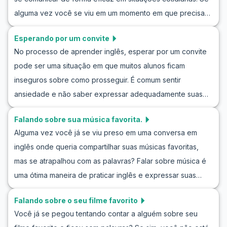
manter a conversa. Com o vocabulário e as frases-chave
alguma vez você se viu em um momento em que precisava
fornecidas, você estará pronto para ir a uma festa e se
se desculpar, sabe o impacto positivo que isso pode ter
conectar com aqueles ao seu redor com facilidade.
Esperando por um convite
em seus relacionamentos pessoais e profissionais. Neste
Continue lendo para descobrir como transformar
No processo de aprender inglês, esperar por um convite
artigo, exploraremos várias maneiras de pedir desculpas
encontros sociais em ricas experiências de aprendizado e
pode ser uma situação em que muitos alunos ficam
em inglês, enriquecendo seu vocabulário e habilidades de
crescimento.
inseguros sobre como prosseguir. É comum sentir
conversação. Descobriremos dicas úteis para ajudá-lo a
ansiedade e não saber expressar adequadamente suas
elaborar suas desculpas de maneira mais natural,
expectativas ou reações. Este artigo oferece dicas
fornecendo exemplos práticos de como integrar essas
Falando sobre sua música favorita.
práticas para encenações focadas em esperar por um
novas frases em suas interações diárias.
Alguma vez você já se viu preso em uma conversa em
convite em inglês, incluindo vocabulário útil e frases
inglês onde queria compartilhar suas músicas favoritas,
chave. Aprender a lidar com essas conversas com
mas se atrapalhou com as palavras? Falar sobre música é
confiança pode melhorar sua fluência e prepará-lo melhor
uma ótima maneira de praticar inglês e expressar suas
para situações da vida real. Explore nossos exemplos de
preferências pessoais de forma envolvente. Neste artigo,
conversas e dicas culturais para aprimorar suas
Falando sobre o seu filme favorito
exploraremos como você pode aprimorar suas habilidades
habilidades e sentir-se mais à vontade quando a ocasião
Você já se pegou tentando contar a alguém sobre seu
de conversação em inglês discutindo suas canções e
surgir.