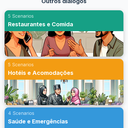
Outros diálogos
valiosa. Neste artigo, você aprenderá como praticar inglês
aceitando convites para festa, com foco em vocabulário
5 Scenarios
útil, frases-chave e exemplos de diálogos. Descubra como
Restaurantes e Comida
construir confiança ao aprender a responder a esses
convites com naturalidade e cortesia.
5 Scenarios
Hotéis e Acomodações
4 Scenarios
Saúde e Emergências