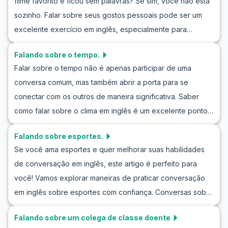
filme favorito e ficou sem palavras? Se sim, você não está
gêneros musicais favoritos. Usaremos vocabulário e
sozinho. Falar sobre seus gostos pessoais pode ser um
expressões úteis que aumentarão sua confiança ao
excelente exercício em inglês, especialmente para
interagir em inglês. Ao praticar inglês falando sobre
aqueles que estão aprendendo como segunda língua.
música, você não apenas melhora seu vocabulário, mas
Falando sobre o tempo.
Neste artigo, exploraremos como falar sobre seu filme
também aprende o idioma de forma divertida e agradável.
Falar sobre o tempo não é apenas participar de uma
favorito em inglês de forma clara e envolvente.
Prepare-se para mergulhar no fascinante mundo da música
conversa comum, mas também abrir a porta para se
Forneceremos uma lista de vocabulário útil, frases-chave e
enquanto aprimora suas habilidades no idioma inglês.
conectar com os outros de maneira significativa. Saber
exemplos de conversas que ajudarão você a se sentir
como falar sobre o clima em inglês é um excelente ponto
mais confiante ao falar inglês. Se você está se preparando
de partida para praticar suas habilidades de conversação.
para uma simulação de filme favorito em inglês ou quer
Falando sobre esportes.
Além disso, ao dominar este tema, você aumenta sua
praticar inglês falando sobre filmes, essa abordagem
Se você ama esportes e quer melhorar suas habilidades
confiança para participar de interações sociais em
prática e divertida é o que você precisa para começar.
de conversação em inglês, este artigo é perfeito para
qualquer lugar. Neste artigo, vamos explorar vocabulário
você! Vamos explorar maneiras de praticar conversação
útil, frases-chave e oferecer exercícios de encenação
em inglês sobre esportes com confiança. Conversas sobre
sobre o clima em inglês para que você possa praticar com
esportes são extremamente comuns em interações diárias,
confiança na vida real.
Falando sobre um colega de classe doente
desde debates acalorados sobre o último jogo até a