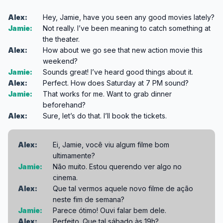
Alex:
Hey, Jamie, have you seen any good movies lately?
Jamie:
Not really. I’ve been meaning to catch something at
the theater.
Alex:
How about we go see that new action movie this
weekend?
Jamie:
Sounds great! I’ve heard good things about it.
Alex:
Perfect. How does Saturday at 7 PM sound?
Jamie:
That works for me. Want to grab dinner
beforehand?
Alex:
Sure, let’s do that. I’ll book the tickets.
Alex:
Ei, Jamie, você viu algum filme bom
ultimamente?
Jamie:
Não muito. Estou querendo ver algo no
cinema.
Alex:
Que tal vermos aquele novo filme de ação
neste fim de semana?
Jamie:
Parece ótimo! Ouvi falar bem dele.
Alex:
Perfeito. Que tal sábado às 19h?