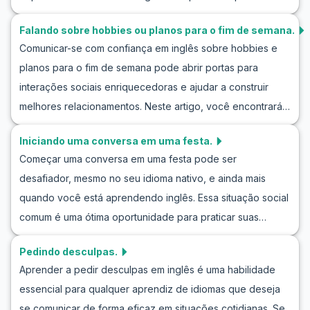
ainda não conheceu, ajudando você a melhorar suas
Falando sobre hobbies ou planos para o fim de semana.
habilidades de comunicação em inglês e a se sentir mais à
Comunicar-se com confiança em inglês sobre hobbies e
vontade em diálogos para novos encontros. Através da
planos para o fim de semana pode abrir portas para
simulação de conversas em inglês, você terá a
interações sociais enriquecedoras e ajudar a construir
oportunidade de aprender e usar vocabulário útil e frases-
melhores relacionamentos. Neste artigo, você encontrará
chave, ganhando confiança em conhecer novas pessoas.
dicas valiosas e expressões práticas para falar sobre
Vamos mergulhar nessas estratégias e exemplos práticos
Iniciando uma conversa em uma festa.
hobbies em inglês e discutir planos para o fim de semana.
para facilitar seu aprendizado de idiomas na prática
Começar uma conversa em uma festa pode ser
Aproveite esta oportunidade para aprimorar suas
cotidiana.
desafiador, mesmo no seu idioma nativo, e ainda mais
habilidades de conversação em inglês por meio de
quando você está aprendendo inglês. Essa situação social
encenações envolventes e realistas. Praticar essas
comum é uma ótima oportunidade para praticar suas
situações comuns pode melhorar não apenas sua fluência,
habilidades sociais e aumentar sua confiança ao falar
mas também proporcionar mais conforto ao interagir no
Pedindo desculpas.
inglês. Neste artigo, você encontrará dicas valiosas sobre
inglês do dia a dia.
Aprender a pedir desculpas em inglês é uma habilidade
como iniciar uma conversa em uma festa em inglês, além
essencial para qualquer aprendiz de idiomas que deseja
de diálogos práticos para ajudá-lo a se apresentar e
se comunicar de forma eficaz em situações cotidianas. Se