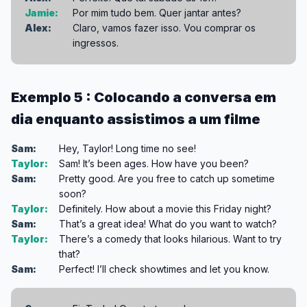
Jamie:
Por mim tudo bem. Quer jantar antes?
Alex:
Claro, vamos fazer isso. Vou comprar os
ingressos.
Exemplo 5 : Colocando a conversa em
dia enquanto assistimos a um filme
Sam:
Hey, Taylor! Long time no see!
Taylor:
Sam! It’s been ages. How have you been?
Sam:
Pretty good. Are you free to catch up sometime
soon?
Taylor:
Definitely. How about a movie this Friday night?
Sam:
That’s a great idea! What do you want to watch?
Taylor:
There’s a comedy that looks hilarious. Want to try
that?
Sam:
Perfect! I’ll check showtimes and let you know.