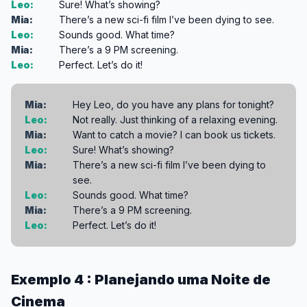
Leo:
Sure! What’s showing?
Mia:
There’s a new sci-fi film I’ve been dying to see.
Leo:
Sounds good. What time?
Mia:
There’s a 9 PM screening.
Leo:
Perfect. Let’s do it!
Mia:
Hey Leo, do you have any plans for tonight?
Leo:
Not really. Just thinking of a relaxing evening.
Mia:
Want to catch a movie? I can book us tickets.
Leo:
Sure! What’s showing?
Mia:
There’s a new sci-fi film I’ve been dying to
see.
Leo:
Sounds good. What time?
Mia:
There’s a 9 PM screening.
Leo:
Perfect. Let’s do it!
Exemplo 4 : Planejando uma Noite de
Cinema