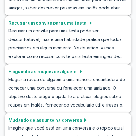
de conversas em inglês com exemplos de diálogos
amigos, saber descrever pessoas em inglês pode abrir
realistas e dicas culturais para entender melhor a
portas para interações sociais melhores. Neste post,
abordagem mais adequada em diferentes situações.
Recusar um convite para uma festa.
vamos explorar vocabulário básico, frases-chave e
Continue lendo para aprimorar suas habilidades de
Recusar um convite para uma festa pode ser
exercícios úteis para descrever pessoas em inglês,
comunicação e se sentir mais confiante ao terminar suas
desconfortável, mas é uma habilidade prática que todos
perfeito para iniciantes. Através de dramatizações realistas
conversas em inglês.
precisamos em algum momento. Neste artigo, vamos
de conversas em inglês, você se sentirá mais confiante ao
explorar como recusar convite para festa em inglês de
descrever aparências, personalidades e mais. Vamos
forma educada e eficaz. Aprender a recusar um convite
mergulhar na prática de descrever pessoas em inglês e
Elogiando as roupas de alguém.
adequadamente não só melhora sua comunicação, mas
dar um passo à frente na sua jornada de aprendizado de
Elogiar a roupa de alguém é uma maneira encantadora de
também ajuda na construção de relações sociais
idiomas!
começar uma conversa ou fortalecer uma amizade. O
saudáveis. Com exemplos de diálogo e frases úteis, você
objetivo deste artigo é ajudá-lo a praticar elogios sobre
ganhará confiança para navegar em situações sociais
roupas em inglês, fornecendo vocabulário útil e frases que
como recusar convite para festa em inglês. De roleplay de
você pode usar em discussões sobre moda. Os elogios
recusa de convite em inglês a aprendizado de diálogo
Mudando de assunto na conversa
não se referem apenas às roupas que alguém está
sobre como recusar convite, este artigo oferece as
Imagine que você está em uma conversa e o tópico atual
vestindo, mas também à expressão pessoal e ao estilo.
ferramentas necessárias para praticar recusando convite