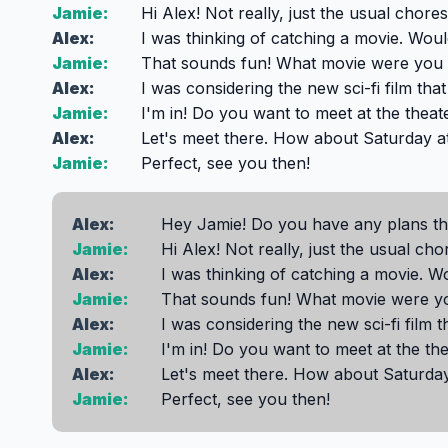
Jamie:
Hi Alex! Not really, just the usual chor
Alex:
I was thinking of catching a movie. Woul
Jamie:
That sounds fun! What movie were you 
Alex:
I was considering the new sci-fi film that
Jamie:
I'm in! Do you want to meet at the theat
Alex:
Let's meet there. How about Saturday 
Jamie:
Perfect, see you then!
Alex:
Hey Jamie! Do you have any plans t
Jamie:
Hi Alex! Not really, just the usual ch
Alex:
I was thinking of catching a movie. Wo
Jamie:
That sounds fun! What movie were yo
Alex:
I was considering the new sci-fi film t
Jamie:
I'm in! Do you want to meet at the th
Alex:
Let's meet there. How about Saturda
Jamie:
Perfect, see you then!