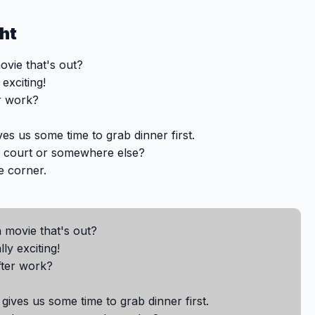
ht
vie that's out?
 exciting!
er work?
s us some time to grab dinner first.
d court or somewhere else?
e corner.
 movie that's out?
lly exciting!
fter work?
ives us some time to grab dinner first.