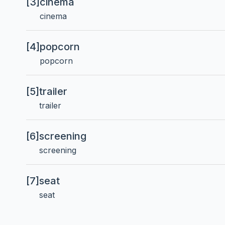
[3]
cinema
cinema
[4]
popcorn
popcorn
[5]
trailer
trailer
[6]
screening
screening
[7]
seat
seat