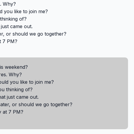
es. Why?
d you like to join me?
thinking of?
 just came out.
er, or should we go together?
at 7 PM?
his weekend?
ores. Why?
uld you like to join me?
u thinking of?
hat just came out.
eater, or should we go together?
y at 7 PM?