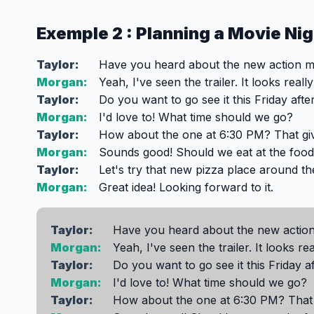
Exemple 2 : Planning a Movie Nig
Taylor:
Have you heard about the new action mo
Morgan:
Yeah, I've seen the trailer. It looks really
Taylor:
Do you want to go see it this Friday aft
Morgan:
I'd love to! What time should we go?
Taylor:
How about the one at 6:30 PM? That give
Morgan:
Sounds good! Should we eat at the foo
Taylor:
Let's try that new pizza place around th
Morgan:
Great idea! Looking forward to it.
Taylor:
Have you heard about the new action
Morgan:
Yeah, I've seen the trailer. It looks rea
Taylor:
Do you want to go see it this Friday a
Morgan:
I'd love to! What time should we go?
Taylor:
How about the one at 6:30 PM? That g