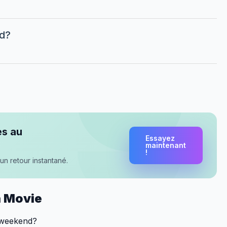
nd?
es au
Essayez
maintenant
!
un retour instantané.
a Movie
 weekend?